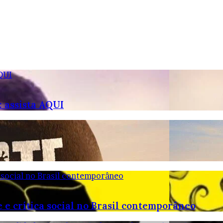
QUI
 assista AQUI
 social no Brasil contemporâneo
 e crítica social no Brasil contemporâneo