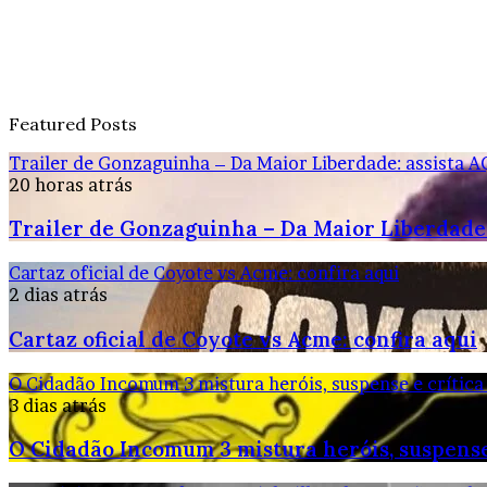
Featured Posts
Trailer de Gonzaguinha – Da Maior Liberdade: assista A
20 horas atrás
Trailer de Gonzaguinha – Da Maior Liberdade:
Cartaz oficial de Coyote vs Acme: confira aqui
2 dias atrás
Cartaz oficial de Coyote vs Acme: confira aqui
O Cidadão Incomum 3 mistura heróis, suspense e crítica
3 dias atrás
O Cidadão Incomum 3 mistura heróis, suspense