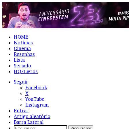
HOME
Notícias
Cinema
Resenhas
Lista
Seriado
HQ/Livros
Seguir
Facebook
X
YouTube
Instagram
Entrar
Artigo aleatório
Barra Lateral
Procurar por