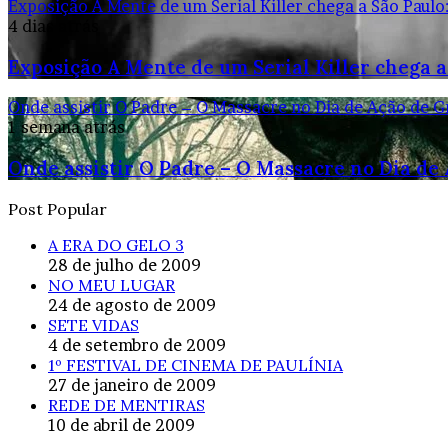
Exposição A Mente de um Serial Killer chega a São Paulo
4 dias atrás
Exposição A Mente de um Serial Killer chega a
Onde assistir O Padre – O Massacre no Dia de Ação de G
1 semana atrás
Onde assistir O Padre – O Massacre no Dia de
Post Popular
A ERA DO GELO 3
28 de julho de 2009
NO MEU LUGAR
24 de agosto de 2009
SETE VIDAS
4 de setembro de 2009
1º FESTIVAL DE CINEMA DE PAULÍNIA
27 de janeiro de 2009
REDE DE MENTIRAS
10 de abril de 2009