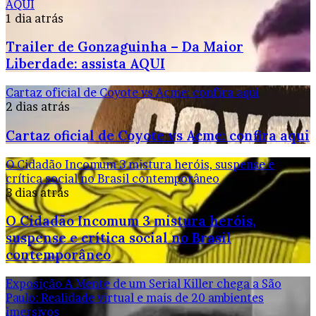
AQUI
1 dia atrás
Trailer de Gonzaguinha – Da Maior
Liberdade: assista AQUI
Cartaz oficial de Coyote vs Acme: confira aqui
2 dias atrás
Cartaz oficial de Coyote vs Acme: confira aqui
O Cidadão Incomum 3 mistura heróis, suspense e
crítica social no Brasil contemporâneo
3 dias atrás
O Cidadão Incomum 3 mistura heróis,
suspense e crítica social no Brasil
contemporâneo
Exposição A Mente de um Serial Killer chega a São
Paulo: Realidade virtual e mais de 20 ambientes
imersivos