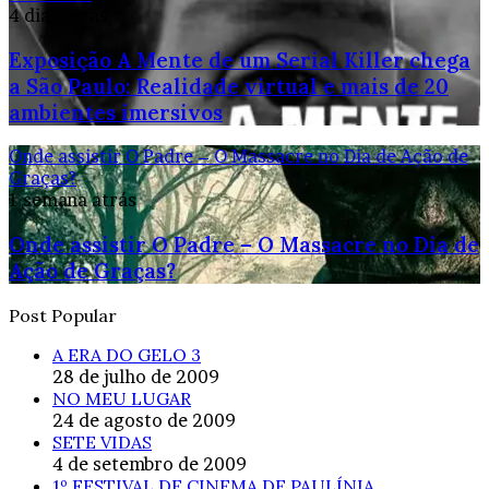
4 dias atrás
Exposição A Mente de um Serial Killer chega
a São Paulo: Realidade virtual e mais de 20
ambientes imersivos
Onde assistir O Padre – O Massacre no Dia de Ação de
Graças?
1 semana atrás
Onde assistir O Padre – O Massacre no Dia de
Ação de Graças?
Post Popular
A ERA DO GELO 3
28 de julho de 2009
NO MEU LUGAR
24 de agosto de 2009
SETE VIDAS
4 de setembro de 2009
1º FESTIVAL DE CINEMA DE PAULÍNIA