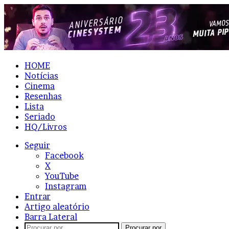
HOME
Notícias
Cinema
Resenhas
Lista
Seriado
HQ/Livros
Seguir
Facebook
X
YouTube
Instagram
Entrar
Artigo aleatório
Barra Lateral
Procurar por