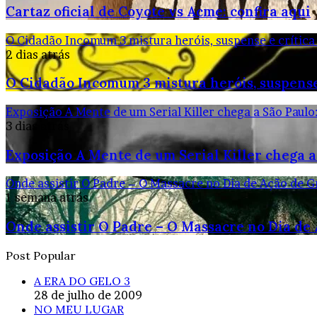
Cartaz oficial de Coyote vs Acme: confira aqui
O Cidadão Incomum 3 mistura heróis, suspense e crítica
2 dias atrás
O Cidadão Incomum 3 mistura heróis, suspense
Exposição A Mente de um Serial Killer chega a São Paulo
3 dias atrás
Exposição A Mente de um Serial Killer chega a
Onde assistir O Padre – O Massacre no Dia de Ação de G
1 semana atrás
Onde assistir O Padre – O Massacre no Dia de
Post Popular
A ERA DO GELO 3
28 de julho de 2009
NO MEU LUGAR