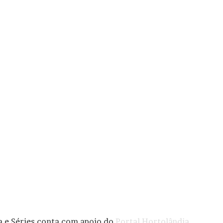
a e Séries conta com apoio do
Portal Hortolândia