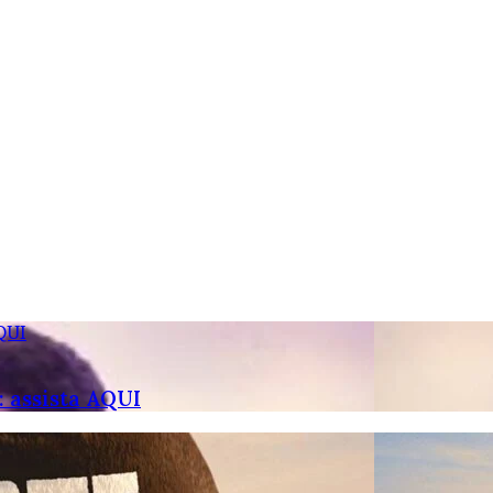
QUI
 assista AQUI