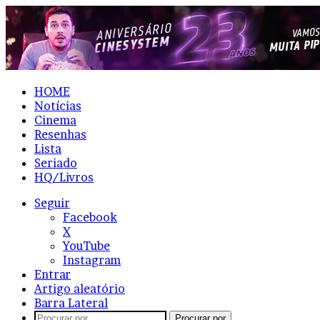
HOME
Notícias
Cinema
Resenhas
Lista
Seriado
HQ/Livros
Seguir
Facebook
X
YouTube
Instagram
Entrar
Artigo aleatório
Barra Lateral
Procurar por