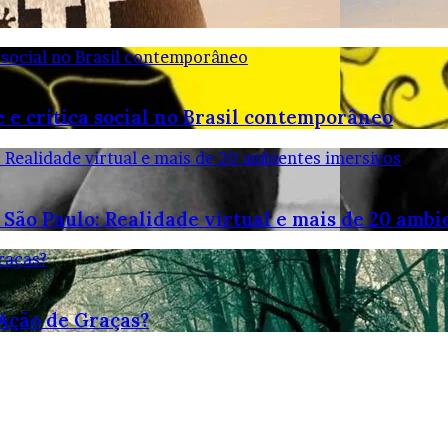
 social no Brasil contemporâneo
 e crítica social no Brasil contemporâneo
: Realidade virtual e mais de 20 ambientes imersivos
 São Paulo: Realidade virtual e mais de 20 ambi
raças?
 Ação de Graças?