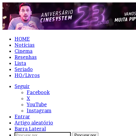
HOME
Notícias
Cinema
Resenhas
Lista
Seriado
HQ/Livros
Seguir
Facebook
X
YouTube
Instagram
Entrar
Artigo aleatório
Barra Lateral
Procurar por