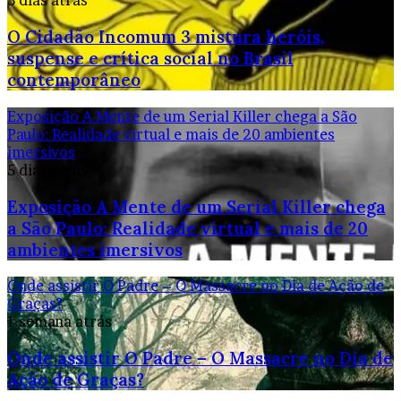
3 dias atrás
O Cidadão Incomum 3 mistura heróis,
suspense e crítica social no Brasil
contemporâneo
Exposição A Mente de um Serial Killer chega a São
Paulo: Realidade virtual e mais de 20 ambientes
imersivos
5 dias atrás
Exposição A Mente de um Serial Killer chega
a São Paulo: Realidade virtual e mais de 20
ambientes imersivos
Onde assistir O Padre – O Massacre no Dia de Ação de
Graças?
1 semana atrás
Onde assistir O Padre – O Massacre no Dia de
Ação de Graças?