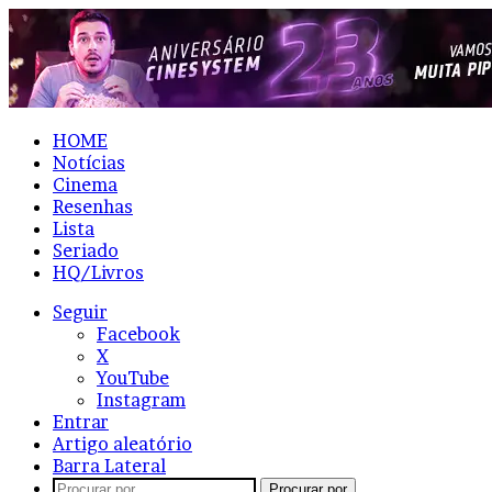
HOME
Notícias
Cinema
Resenhas
Lista
Seriado
HQ/Livros
Seguir
Facebook
X
YouTube
Instagram
Entrar
Artigo aleatório
Barra Lateral
Procurar por