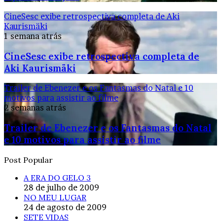
CineSesc exibe retrospectiva completa de Aki
Kaurismäki
1 semana atrás
CineSesc exibe retrospectiva completa de
Aki Kaurismäki
Trailer de Ebenezer e os Fantasmas do Natal e 10
motivos para assistir ao filme
2 semanas atrás
Trailer de Ebenezer e os Fantasmas do Natal
e 10 motivos para assistir ao filme
Post Popular
A ERA DO GELO 3
28 de julho de 2009
NO MEU LUGAR
24 de agosto de 2009
SETE VIDAS