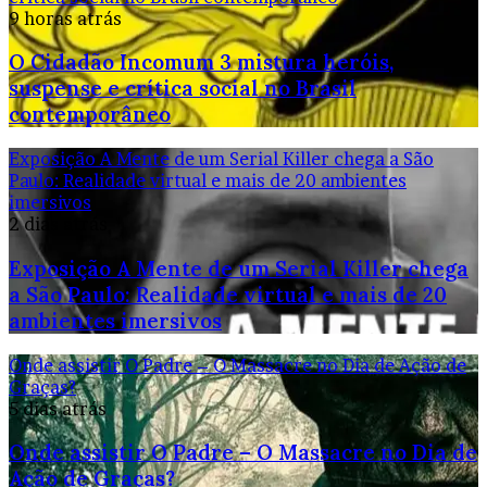
9 horas atrás
O Cidadão Incomum 3 mistura heróis,
suspense e crítica social no Brasil
contemporâneo
Exposição A Mente de um Serial Killer chega a São
Paulo: Realidade virtual e mais de 20 ambientes
imersivos
2 dias atrás
Exposição A Mente de um Serial Killer chega
a São Paulo: Realidade virtual e mais de 20
ambientes imersivos
Onde assistir O Padre – O Massacre no Dia de Ação de
Graças?
5 dias atrás
Onde assistir O Padre – O Massacre no Dia de
Ação de Graças?