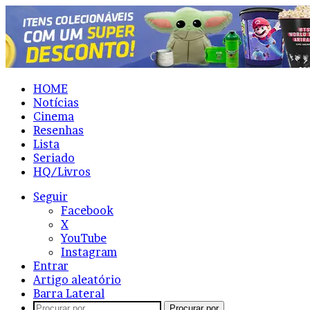
HOME
Notícias
Cinema
Resenhas
Lista
Seriado
HQ/Livros
Seguir
Facebook
X
YouTube
Instagram
Entrar
Artigo aleatório
Barra Lateral
Procurar por