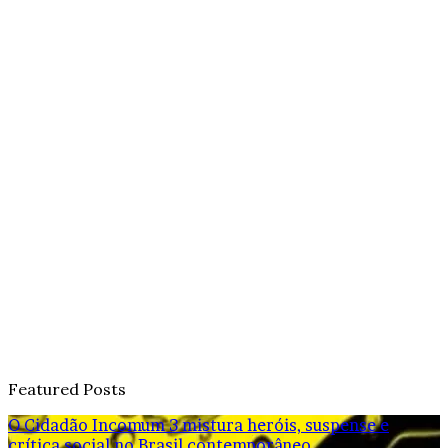
Featured Posts
O Cidadão Incomum 3 mistura heróis, suspense e
crítica social no Brasil contemporâneo