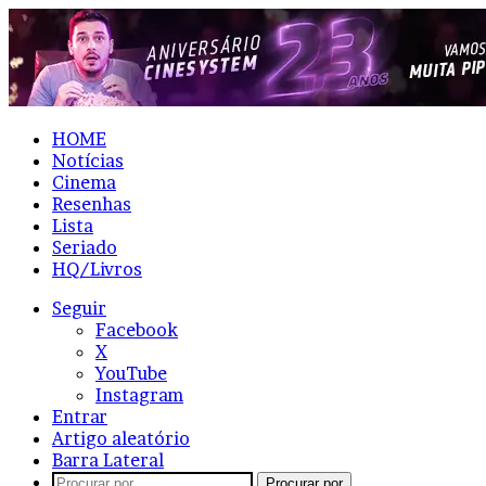
HOME
Notícias
Cinema
Resenhas
Lista
Seriado
HQ/Livros
Seguir
Facebook
X
YouTube
Instagram
Entrar
Artigo aleatório
Barra Lateral
Procurar por