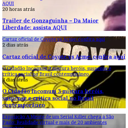
AQUI
20 horas atrás
Trailer de Gonzaguinha – Da Maior
Liberdade: assista AQUI
Cartaz oficial de Coyote vs Acme: confira aqui
2 dias atrás
Cartaz oficial de Coyote vs Acme: confira aqui
O Cidadão Incomum 3 mistura heróis, suspense e
crítica social no Brasil contemporâneo
3 dias atrás
O Cidadão Incomum 3 mistura heróis,
suspense e crítica social no Brasil
contemporâneo
Exposição A Mente de um Serial Killer chega a São
Paulo: Realidade virtual e mais de 20 ambientes