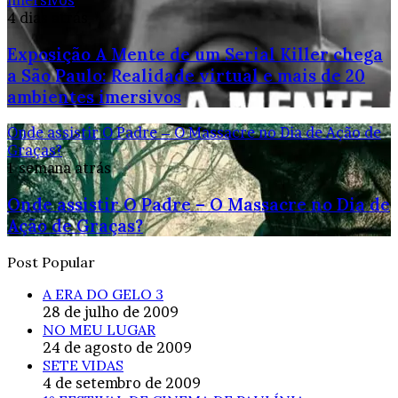
imersivos
4 dias atrás
Exposição A Mente de um Serial Killer chega
a São Paulo: Realidade virtual e mais de 20
ambientes imersivos
Onde assistir O Padre – O Massacre no Dia de Ação de
Graças?
1 semana atrás
Onde assistir O Padre – O Massacre no Dia de
Ação de Graças?
Post Popular
A ERA DO GELO 3
28 de julho de 2009
NO MEU LUGAR
24 de agosto de 2009
SETE VIDAS
4 de setembro de 2009