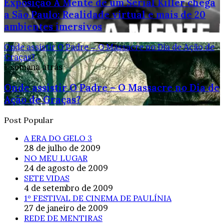
Exposição A Mente de um Serial Killer chega
a São Paulo: Realidade virtual e mais de 20
ambientes imersivos
Onde assistir O Padre – O Massacre no Dia de Ação de
Graças?
1 semana atrás
Onde assistir O Padre – O Massacre no Dia de
Ação de Graças?
Post Popular
A ERA DO GELO 3
28 de julho de 2009
NO MEU LUGAR
24 de agosto de 2009
SETE VIDAS
4 de setembro de 2009
1º FESTIVAL DE CINEMA DE PAULÍNIA
27 de janeiro de 2009
REDE DE MENTIRAS