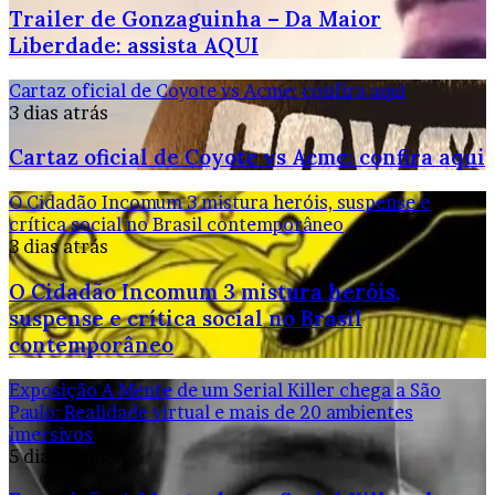
Trailer de Gonzaguinha – Da Maior
Liberdade: assista AQUI
Cartaz oficial de Coyote vs Acme: confira aqui
3 dias atrás
Cartaz oficial de Coyote vs Acme: confira aqui
O Cidadão Incomum 3 mistura heróis, suspense e
crítica social no Brasil contemporâneo
3 dias atrás
O Cidadão Incomum 3 mistura heróis,
suspense e crítica social no Brasil
contemporâneo
Exposição A Mente de um Serial Killer chega a São
Paulo: Realidade virtual e mais de 20 ambientes
imersivos
5 dias atrás