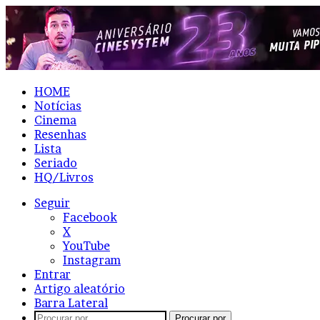
HOME
Notícias
Cinema
Resenhas
Lista
Seriado
HQ/Livros
Seguir
Facebook
X
YouTube
Instagram
Entrar
Artigo aleatório
Barra Lateral
Procurar por