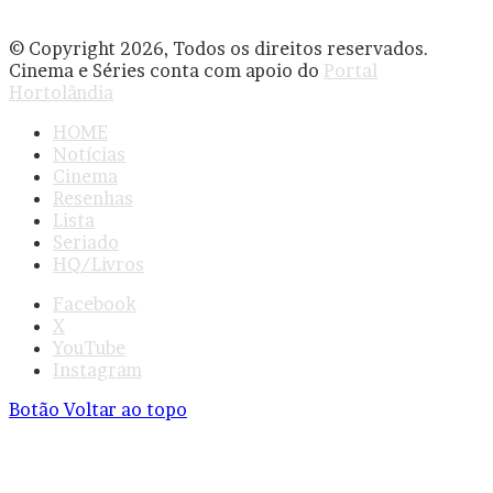
© Copyright 2026, Todos os direitos reservados.
Cinema e Séries conta com apoio do
Portal
Hortolândia
HOME
Notícias
Cinema
Resenhas
Lista
Seriado
HQ/Livros
Facebook
X
YouTube
Instagram
Botão Voltar ao topo