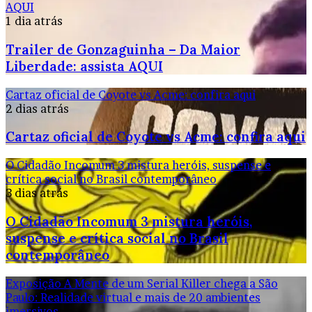
AQUI
1 dia atrás
Trailer de Gonzaguinha – Da Maior
Liberdade: assista AQUI
Cartaz oficial de Coyote vs Acme: confira aqui
2 dias atrás
Cartaz oficial de Coyote vs Acme: confira aqui
O Cidadão Incomum 3 mistura heróis, suspense e
crítica social no Brasil contemporâneo
3 dias atrás
O Cidadão Incomum 3 mistura heróis,
suspense e crítica social no Brasil
contemporâneo
Exposição A Mente de um Serial Killer chega a São
Paulo: Realidade virtual e mais de 20 ambientes
imersivos