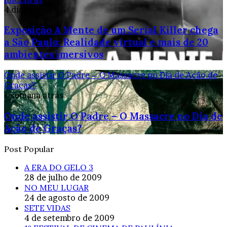
4 dias atrás
Exposição A Mente de um Serial Killer chega
a São Paulo: Realidade virtual e mais de 20
ambientes imersivos
Onde assistir O Padre – O Massacre no Dia de Ação de
Graças?
1 semana atrás
Onde assistir O Padre – O Massacre no Dia de
Ação de Graças?
Post Popular
A ERA DO GELO 3
28 de julho de 2009
NO MEU LUGAR
24 de agosto de 2009
SETE VIDAS
4 de setembro de 2009