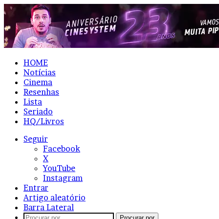
HOME
Notícias
Cinema
Resenhas
Lista
Seriado
HQ/Livros
Seguir
Facebook
X
YouTube
Instagram
Entrar
Artigo aleatório
Barra Lateral
Procurar por