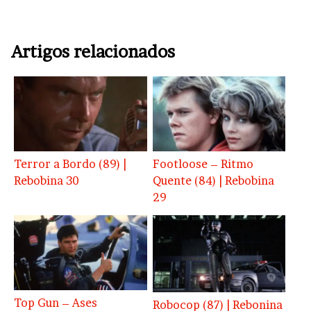
Artigos relacionados
Terror a Bordo (89) |
Footloose – Ritmo
Rebobina 30
Quente (84) | Rebobina
29
Top Gun – Ases
Robocop (87) | Rebonina