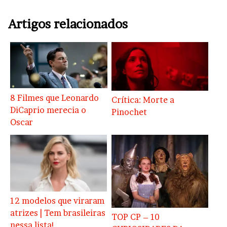
Artigos relacionados
8 Filmes que Leonardo
Crítica: Morte a
DiCaprio merecia o
Pinochet
Oscar
12 modelos que viraram
atrizes | Tem brasileiras
TOP CP – 10
nessa lista!