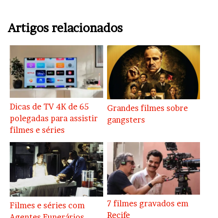
Artigos relacionados
Dicas de TV 4K de 65
Grandes filmes sobre
polegadas para assistir
gangsters
filmes e séries
7 filmes gravados em
Filmes e séries com
Recife
Agentes Funerários