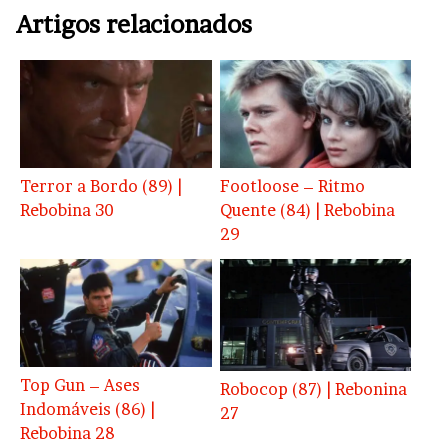
Artigos relacionados
Terror a Bordo (89) |
Footloose – Ritmo
Rebobina 30
Quente (84) | Rebobina
29
Top Gun – Ases
Robocop (87) | Rebonina
Indomáveis (86) |
27
Rebobina 28