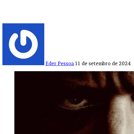
Mande
um
e-
mail
Eder Pessoa
11 de setembro de 2024