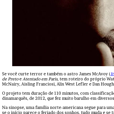
Facebook
X
Linkedin
Tumblr
Pinterest
Reddit
VK
OK
Pocket
Se você curte terror e também o astro James McAvoy (
I
de Preto
e
Atentado em Paris
, tem roteiro do próprio Wa
McNairy, Aisling Franciosi, Alix West Lefler e Dan Hough
O projeto tem duração de 110 minutos, com classificação
dinamarquês, de 2012, que fez muito barulho em diversos
Na sinopse, uma família norte-americana segue para uma
se o início parece o feriado dos sonhos, tudo muda e se