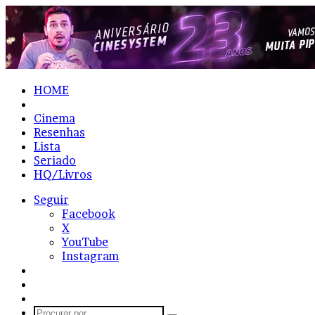
HOME
Notícias
Cinema
Resenhas
Lista
Seriado
HQ/Livros
Seguir
Facebook
X
YouTube
Instagram
Entrar
Artigo
aleatório
Barra
Lateral