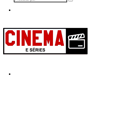
Procurar
por
Menu
Procurar
por