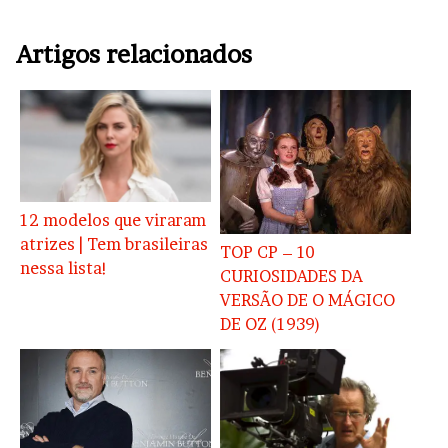
Artigos relacionados
12 modelos que viraram
atrizes | Tem brasileiras
TOP CP – 10
nessa lista!
CURIOSIDADES DA
VERSÃO DE O MÁGICO
DE OZ (1939)