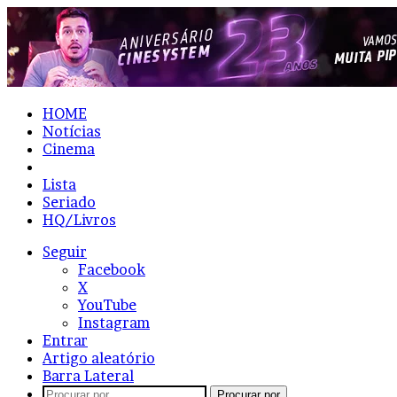
HOME
Notícias
Cinema
Resenhas
Lista
Seriado
HQ/Livros
Seguir
Facebook
X
YouTube
Instagram
Entrar
Artigo aleatório
Barra Lateral
Procurar por