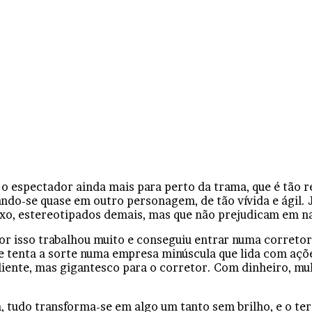
 o espectador ainda mais para perto da trama, que é tão
rmando-se quase em outro personagem, de tão vívida e ági
 luxo, estereotipados demais, mas que não prejudicam em 
or isso trabalhou muito e conseguiu entrar numa corretor
 tenta a sorte numa empresa minúscula que lida com açõe
liente, mas gigantesco para o corretor. Com dinheiro, mul
 tudo transforma-se em algo um tanto sem brilho, e o terc