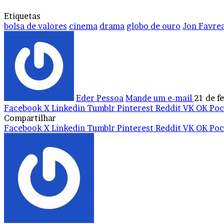
Etiquetas
bolsa de valores
cinema
drama
globo de ouro
Jon Favre
Eder Pessoa
Mande um e-mail
21 de f
Facebook
X
Linkedin
Tumblr
Pinterest
Reddit
VK
OK
Poc
Compartilhar
Facebook
X
Linkedin
Tumblr
Pinterest
Reddit
VK
OK
Poc