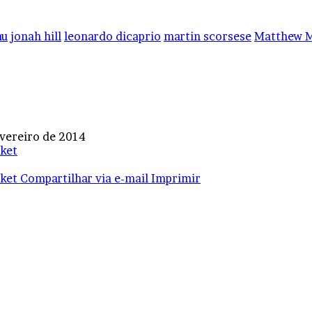
au
jonah hill
leonardo dicaprio
martin scorsese
Matthew 
evereiro de 2014
ket
ket
Compartilhar via e-mail
Imprimir