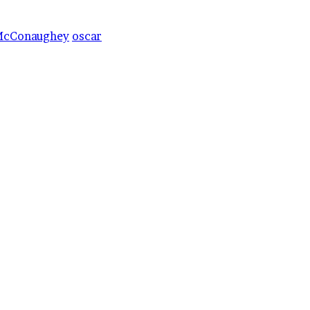
McConaughey
oscar