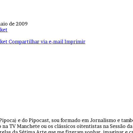
aio de 2009
ket
ket
Compartilhar via e-mail
Imprimir
 Pipoca) e do Pipocast, sou formado em Jornalismo e tam
 na TV Manchete ou os clássicos oitentistas na Sessão da
relas da Sétima Arte que me fizeram sonhar, imaginar e 