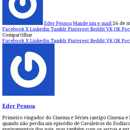
Eder Pessoa
Mande um e-mail
26 de m
Facebook
X
Linkedin
Tumblr
Pinterest
Reddit
VK
OK
Poc
Compartilhar
Facebook
X
Linkedin
Tumblr
Pinterest
Reddit
VK
OK
Poc
Eder Pessoa
Primeiro vingador do Cinema e Séries (antigo Cinema e
quando não perdia um episódio de Cavaleiros do Zodíaco
ensinamentos dos pais, mas também com os astros e est