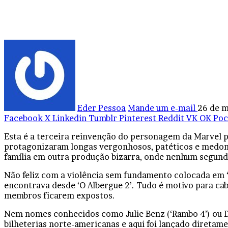
Eder Pessoa
Mande um e-mail
26 de m
Facebook
X
Linkedin
Tumblr
Pinterest
Reddit
VK
OK
Poc
Esta é a terceira reinvenção do personagem da Marvel 
protagonizaram longas vergonhosos, patéticos e medonh
família em outra produção bizarra, onde nenhum segundo
Não feliz com a violência sem fundamento colocada em ‘
encontrava desde ‘O Albergue 2’. Tudo é motivo para c
membros ficarem expostos.
Nem nomes conhecidos como Julie Benz (‘Rambo 4’) ou D
bilheterias norte-americanas e aqui foi lançado direta