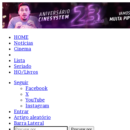
HOME
Notícias
Cinema
Resenhas
Lista
Seriado
HQ/Livros
Seguir
Facebook
X
YouTube
Instagram
Entrar
Artigo aleatório
Barra Lateral
Procurar por