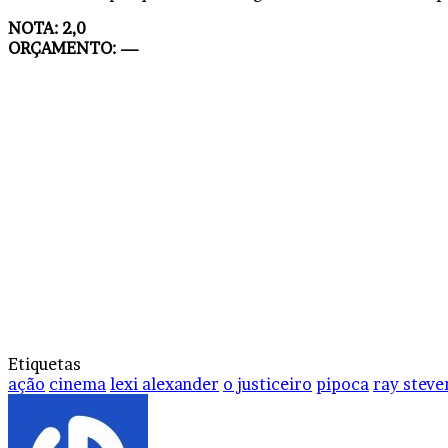
NOTA: 2,0
ORÇAMENTO: —
Etiquetas
ação
cinema
lexi alexander
o justiceiro
pipoca
ray stev