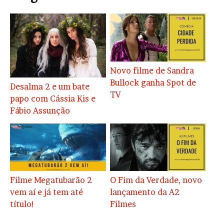
Novo filme de Sandra
Bullock ganha Spot de
Desalma 2 e um bate
TV
papo com Cássia Kis e
Fábio Assunção
Filme Megatubarão 2
O Fim da Verdade, novo
vem aí e já tem até
lançamento da A2
título!
Filmes