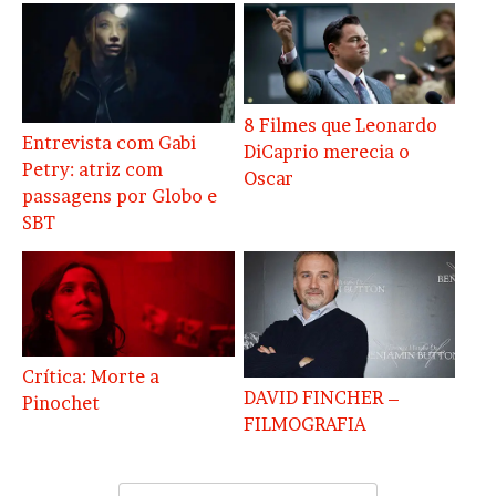
8 Filmes que Leonardo
Entrevista com Gabi
DiCaprio merecia o
Petry: atriz com
Oscar
passagens por Globo e
SBT
Crítica: Morte a
DAVID FINCHER –
Pinochet
FILMOGRAFIA