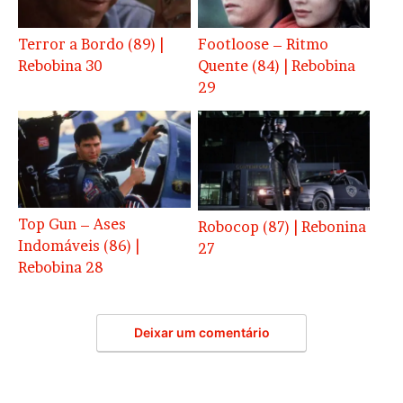
Terror a Bordo (89) |
Footloose – Ritmo
Rebobina 30
Quente (84) | Rebobina
29
Top Gun – Ases
Robocop (87) | Rebonina
Indomáveis (86) |
27
Rebobina 28
Deixar um comentário