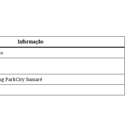
Informação
to
ng ParkCity Sumaré