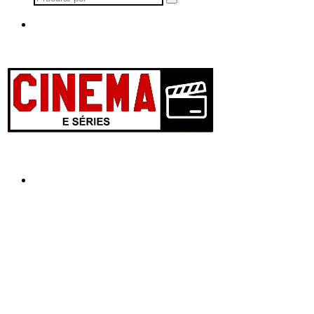
Procurar
por
Menu
Procurar
por