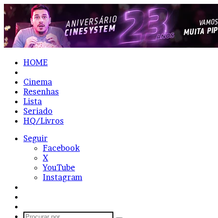
HOME
Notícias
Cinema
Resenhas
Lista
Seriado
HQ/Livros
Seguir
Facebook
X
YouTube
Instagram
Entrar
Artigo
aleatório
Barra
Lateral