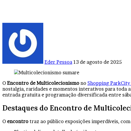
Mande
um
e-
mail
Eder Pessoa
13 de agosto de 2025
Facebook
X
Linkedin
Tumblr
Pinterest
Reddit
VK
OK
Pocket
O
Encontro de Multicolecionismo
no
Shopping ParkCity
nostalgia, raridades e momentos interativos para toda 
entrada gratuita e programação diversificada entre sáb
Destaques do Encontro de Multicole
O
encontro
traz ao público exposições imperdíveis, com