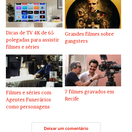
Dicas de TV 4K de 65
Grandes filmes sobre
polegadas para assistir
gangsters
filmes e séries
7 filmes gravados em
Filmes e séries com
Recife
Agentes Funerários
como personagens
Deixar um comentário