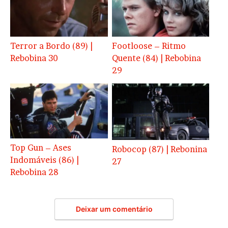
Terror a Bordo (89) |
Footloose – Ritmo
Rebobina 30
Quente (84) | Rebobina
29
Top Gun – Ases
Robocop (87) | Rebonina
Indomáveis (86) |
27
Rebobina 28
Deixar um comentário