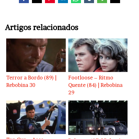
Artigos relacionados
Terror a Bordo (89) |
Footloose – Ritmo
Rebobina 30
Quente (84) | Rebobina
29