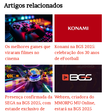
Artigos relacionados
Os melhores games que
Konami na BGS 2025:
viraram filmes no
celebração dos 30 anos
cinema
de eFootball
Presença confirmada da
Webzen, criadora do
SEGA na BGS 2025, com
MMORPG MU Online,
estande exclusivo de
estará na BGS 2025