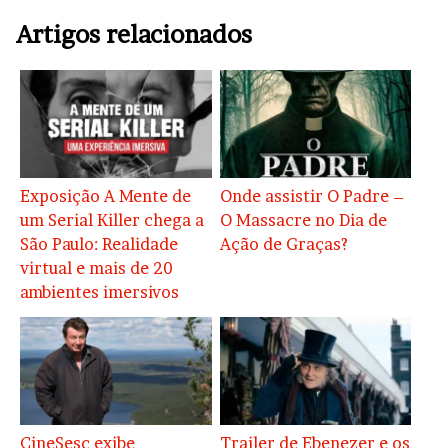
Artigos relacionados
Exposição A Mente de
Onde assistir O Padre –
um Serial Killer chega a
O Massacre no Dia de
São Paulo: Realidade
Ação de Graças?
virtual e mais de 20
ambientes imersivos
CineSesc exibe
Trailer de Ebenezer e os