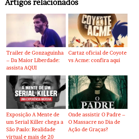
Artigos relacionados
Trailer de Gonzaguinha
Cartaz oficial de Coyote
– Da Maior Liberdade:
vs Acme: confira aqui
assista AQUI
Exposição A Mente de
Onde assistir O Padre –
um Serial Killer chega a
O Massacre no Dia de
São Paulo: Realidade
Ação de Graças?
virtual e mais de 20