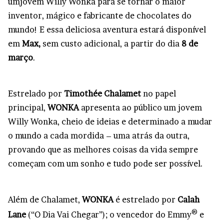
umjovem Willy Wonka para se tornar o maior
inventor, mágico e fabricante de chocolates do
mundo! E essa deliciosa aventura estará disponível
em
Max,
sem custo adicional, a partir do dia
8 de
março
.
Estrelado por
Timothée Chalamet
no papel
principal,
WONKA
apresenta ao público um jovem
Willy Wonka, cheio de ideias e determinado a mudar
o mundo a cada mordida – uma atrás da outra,
provando que as melhores coisas da vida sempre
começam com um sonho e tudo pode ser possível.
Além de Chalamet,
WONKA
é estrelado por
Calah
®
Lane
(“O Dia Vai Chegar”); o vencedor do Emmy
e