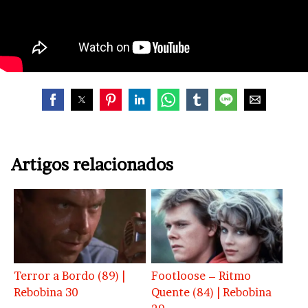
Artigos relacionados
Terror a Bordo (89) |
Footloose – Ritmo
Rebobina 30
Quente (84) | Rebobina