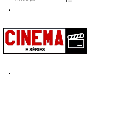
Procurar
por
Menu
Procurar
por