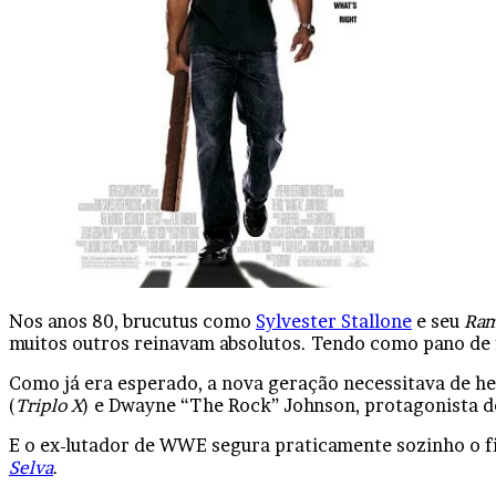
Facebook
X
Linkedin
Tumblr
Pinterest
Reddit
VK
OK
Pocket
Nos anos 80, brucutus como
Sylvester Stallone
e seu
Ra
muitos outros reinavam absolutos. Tendo como pano de fu
Como já era esperado, a nova geração necessitava de he
(
Triplo X
) e Dwayne “The Rock” Johnson, protagonista 
E o ex-lutador de WWE segura praticamente sozinho o fi
Selva
.