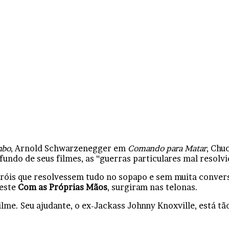
mbo
, Arnold Schwarzenegger em
Comando para Matar
, Chu
ndo de seus filmes, as “guerras particulares mal resolvi
róis que resolvessem tudo no sopapo e sem muita convers
deste
Com as Próprias Mãos
, surgiram nas telonas.
lme. Seu ajudante, o ex-Jackass Johnny Knoxville, está t