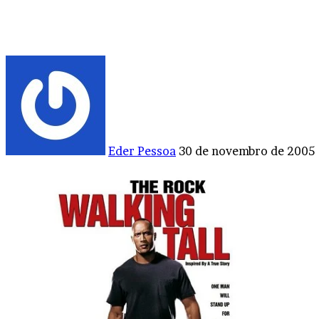
Mande
um
e-
mail
Eder Pessoa
30 de novembro de 2005