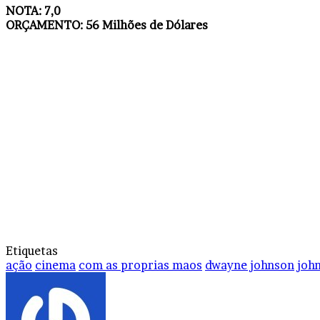
NOTA: 7,0
ORÇAMENTO: 56 Milhões de Dólares
Etiquetas
ação
cinema
com as proprias maos
dwayne johnson
john
Mande
um
e-