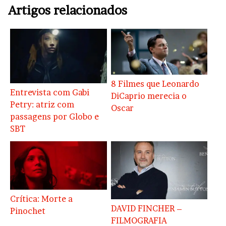
Artigos relacionados
8 Filmes que Leonardo
Entrevista com Gabi
DiCaprio merecia o
Petry: atriz com
Oscar
passagens por Globo e
SBT
Crítica: Morte a
DAVID FINCHER –
Pinochet
FILMOGRAFIA