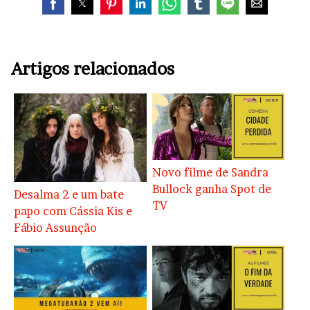
Artigos relacionados
Novo filme de Sandra
Bullock ganha Spot de
Desalma 2 e um bate
TV
papo com Cássia Kis e
Fábio Assunção