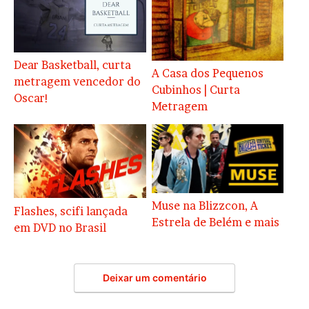
Dear Basketball, curta
A Casa dos Pequenos
metragem vencedor do
Cubinhos | Curta
Oscar!
Metragem
Muse na Blizzcon, A
Flashes, scifi lançada
Estrela de Belém e mais
em DVD no Brasil
Deixar um comentário