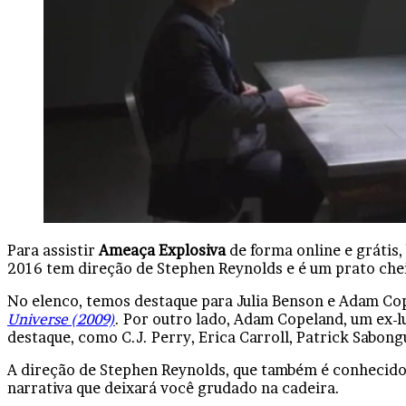
Facebook
X
Linkedin
Tumblr
Pinterest
Reddit
VK
OK
Pocket
Para assistir
Ameaça Explosiva
de forma online e grátis
2016 tem direção de Stephen Reynolds e é um prato cheio
No elenco, temos destaque para Julia Benson e Adam Cop
Universe (2009)
. Por outro lado, Adam Copeland, um ex-
destaque, como C.J. Perry, Erica Carroll, Patrick Sabon
A direção de Stephen Reynolds, que também é conhecido
narrativa que deixará você grudado na cadeira.