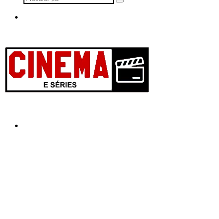
Procurar
por
Menu
Procurar
por