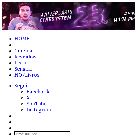
HOME
Notícias
Cinema
Resenhas
Lista
Seriado
HQ/Livros
Seguir
Facebook
X
YouTube
Instagram
Entrar
Artigo
aleatório
Barra
Lateral