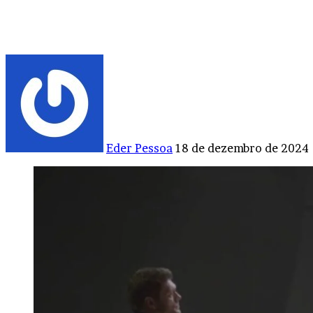
Mande
um
e-
mail
Eder Pessoa
18 de dezembro de 2024