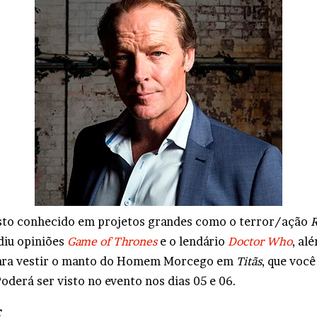
osto conhecido em projetos grandes como o terror/ação
R
idiu opiniões
Game of Thrones
e o lendário
Doctor Who
, al
para vestir o manto do Homem Morcego em
Titãs
, que você
Poderá ser visto no evento nos dias 05 e 06.
r