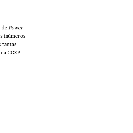
r de
Power
os inúmeros
s tantas
á na CCXP