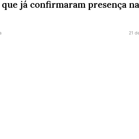
s que já confirmaram presença n
21 d
a