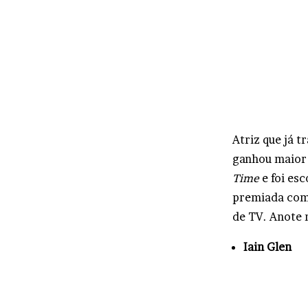
Atriz que já 
ganhou maior 
Time
e foi esc
premiada com
de TV. Anote 
Iain Glen