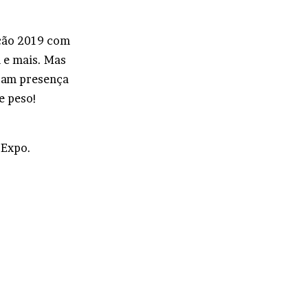
ição 2019 com
 e mais. Mas
aram presença
e peso!
 Expo.