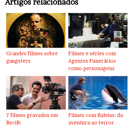
Artigos relacionados
Grandes filmes sobre
Filmes e séries com
gangsters
Agentes Funerários
como personagens
7 filmes gravados em
Filmes com Baleias: da
Recife
aventura ao terror