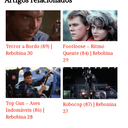
Artigos relacionados
Terror a Bordo (89) |
Footloose – Ritmo
Rebobina 30
Quente (84) | Rebobina
29
Top Gun – Ases
Robocop (87) | Rebonina
Indomáveis (86) |
27
Rebobina 28