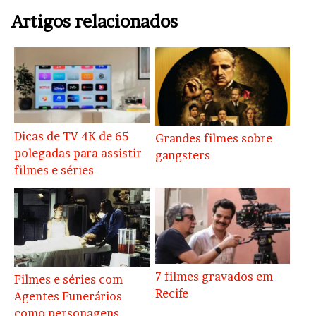
Artigos relacionados
Dicas de TV 4K de 65
Grandes filmes sobre
polegadas para assistir
gangsters
filmes e séries
7 filmes gravados em
Filmes e séries com
Recife
Agentes Funerários
como personagens