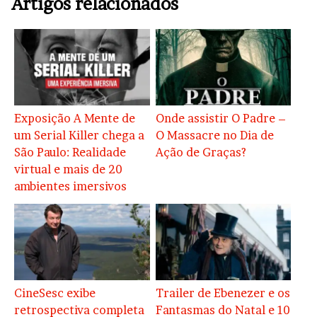
Artigos relacionados
Exposição A Mente de
Onde assistir O Padre –
um Serial Killer chega a
O Massacre no Dia de
São Paulo: Realidade
Ação de Graças?
virtual e mais de 20
ambientes imersivos
CineSesc exibe
Trailer de Ebenezer e os
retrospectiva completa
Fantasmas do Natal e 10