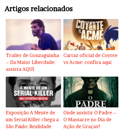
Artigos relacionados
Trailer de Gonzaguinha
Cartaz oficial de Coyote
– Da Maior Liberdade:
vs Acme: confira aqui
assista AQUI
Exposição A Mente de
Onde assistir O Padre –
um Serial Killer chega a
O Massacre no Dia de
São Paulo: Realidade
Ação de Graças?