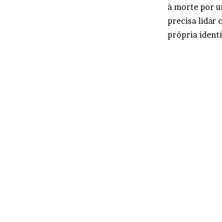
à morte por u
precisa lidar 
própria ident