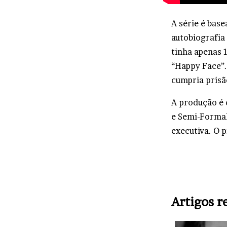
A série é bas
autobiografia
tinha apenas 1
“Happy Face”.
cumpria prisã
A produção é 
e Semi-Formal
executiva. O 
Artigos r