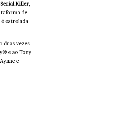
erial Killer
,
lataforma de
 é estrelada
o duas vezes
y® e ao Tony
 Aynne e