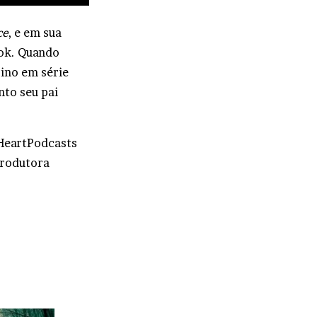
ce
, e em sua
ook. Quando
sino em série
nto seu pai
iHeartPodcasts
produtora