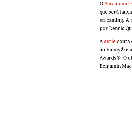
O
Paramount
que será lanç
streaming. A 
por Dennis Qu
A
série
conta 
ao Emmy® e ao
Awards®. O el
Benjamin Mack