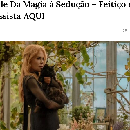
 de Da Magia à Sedução – Feitiço 
ssista AQUI
25 
a