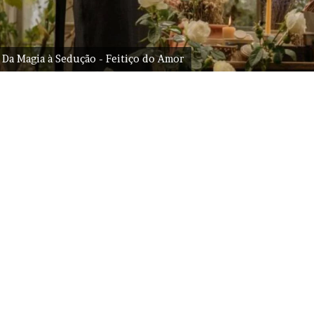
e Da Magia à Sedução - Feitiço do Amor