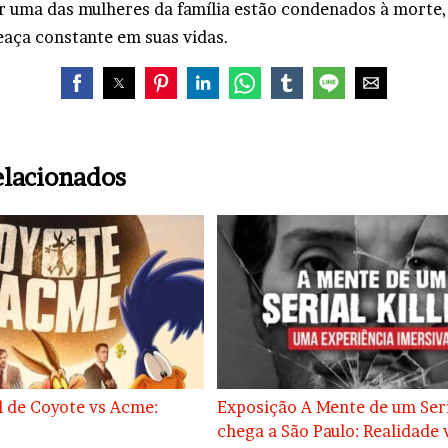
 uma das mulheres da família estão condenados à morte,
aça constante em suas vidas.
elacionados
l de Coyote vs Acme:
Exposição A Mente de um Seri
chega a São Paulo: Realidade v