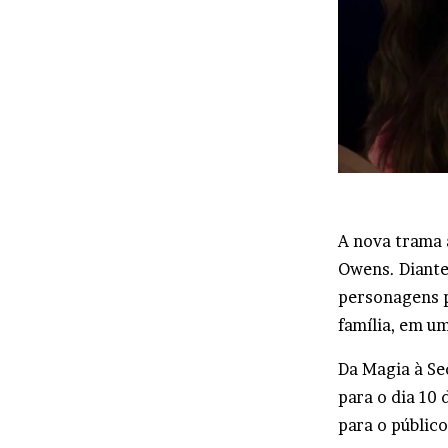
A nova trama 
Owens. Diante
personagens p
família, em um
Da Magia à Se
para o dia 10
para o públic