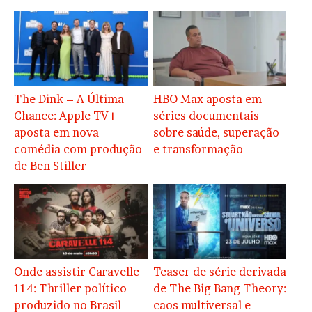
The Dink – A Última
HBO Max aposta em
Chance: Apple TV+
séries documentais
aposta em nova
sobre saúde, superação
comédia com produção
e transformação
de Ben Stiller
Onde assistir Caravelle
Teaser de série derivada
114: Thriller político
de The Big Bang Theory:
produzido no Brasil
caos multiversal e