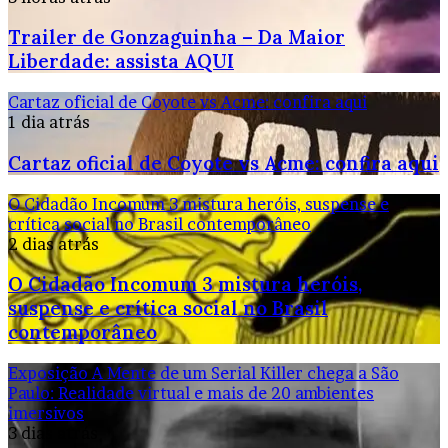
Trailer de Gonzaguinha – Da Maior
Liberdade: assista AQUI
Cartaz oficial de Coyote vs Acme: confira aqui
1 dia atrás
Cartaz oficial de Coyote vs Acme: confira aqui
O Cidadão Incomum 3 mistura heróis, suspense e
crítica social no Brasil contemporâneo
2 dias atrás
O Cidadão Incomum 3 mistura heróis,
suspense e crítica social no Brasil
contemporâneo
Exposição A Mente de um Serial Killer chega a São
Paulo: Realidade virtual e mais de 20 ambientes
imersivos
3 dias atrás