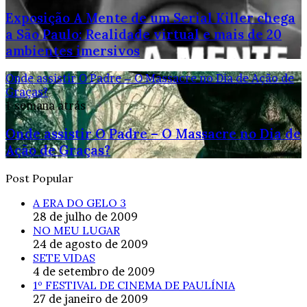
Exposição A Mente de um Serial Killer chega
a São Paulo: Realidade virtual e mais de 20
ambientes imersivos
Onde assistir O Padre – O Massacre no Dia de Ação de
Graças?
1 semana atrás
Onde assistir O Padre – O Massacre no Dia de
Ação de Graças?
Post Popular
A ERA DO GELO 3
28 de julho de 2009
NO MEU LUGAR
24 de agosto de 2009
SETE VIDAS
4 de setembro de 2009
1º FESTIVAL DE CINEMA DE PAULÍNIA
27 de janeiro de 2009