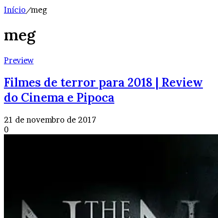
Início
/
meg
meg
Preview
Filmes de terror para 2018 | Review
do Cinema e Pipoca
21 de novembro de 2017
0