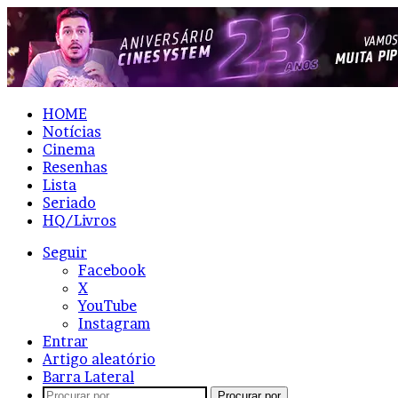
HOME
Notícias
Cinema
Resenhas
Lista
Seriado
HQ/Livros
Seguir
Facebook
X
YouTube
Instagram
Entrar
Artigo aleatório
Barra Lateral
Procurar por