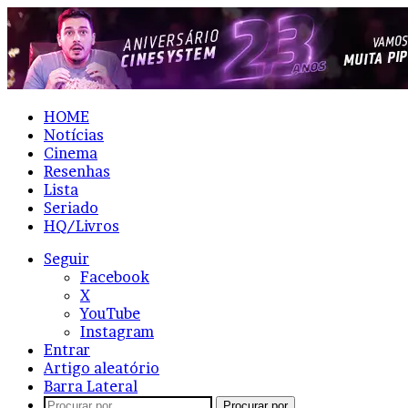
HOME
Notícias
Cinema
Resenhas
Lista
Seriado
HQ/Livros
Seguir
Facebook
X
YouTube
Instagram
Entrar
Artigo aleatório
Barra Lateral
Procurar por