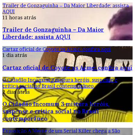
Trailer de Gonzaguinha – Da Maior Liberdade: assista
AQUI
11 horas atrás
Trailer de Gonzaguinha – Da Maior
Liberdade: assista AQUI
Cartaz oficial de Coyote vs Acme: confira aqui
1 dia atrás
Cartaz oficial de Coyote vs Acme: confira aqui
O Cidadão Incomum 3 mistura heróis, suspense e
crítica social no Brasil contemporâneo
2 dias atrás
O Cidadão Incomum 3 mistura heróis,
suspense e crítica social no Brasil
contemporâneo
Exposição A Mente de um Serial Killer chega a São