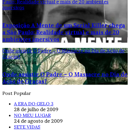
Paulo: Realidade virtual e mais de 20 ambientes
imersivos
4 dias atrás
Exposição A Mente de um Serial Killer chega
a São Paulo: Realidade virtual e mais de 20
ambientes imersivos
Onde assistir O Padre – O Massacre no Dia de Ação de
Graças?
1 semana atrás
Onde assistir O Padre – O Massacre no Dia de
Ação de Graças?
Post Popular
A ERA DO GELO 3
28 de julho de 2009
NO MEU LUGAR
24 de agosto de 2009
SETE VIDAS