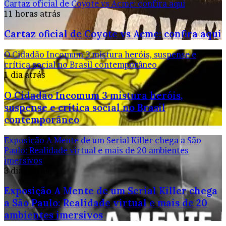
Cartaz oficial de Coyote vs Acme: confira aqui
11 horas atrás
Cartaz oficial de Coyote vs Acme: confira aqui
O Cidadão Incomum 3 mistura heróis, suspense e
crítica social no Brasil contemporâneo
1 dia atrás
O Cidadão Incomum 3 mistura heróis,
suspense e crítica social no Brasil
contemporâneo
Exposição A Mente de um Serial Killer chega a São
Paulo: Realidade virtual e mais de 20 ambientes
imersivos
3 dias atrás
Exposição A Mente de um Serial Killer chega
a São Paulo: Realidade virtual e mais de 20
ambientes imersivos