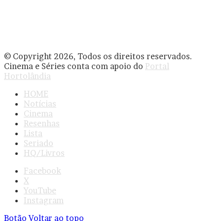
© Copyright 2026, Todos os direitos reservados.
Cinema e Séries conta com apoio do
Portal
Hortolândia
HOME
Notícias
Cinema
Resenhas
Lista
Seriado
HQ/Livros
Facebook
X
YouTube
Instagram
Botão Voltar ao topo