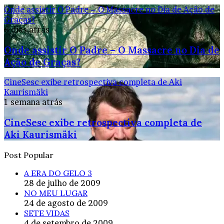
Onde assistir O Padre – O Massacre no Dia de Ação de
Graças?
6 dias atrás
Onde assistir O Padre – O Massacre no Dia de
Ação de Graças?
CineSesc exibe retrospectiva completa de Aki
Kaurismäki
1 semana atrás
CineSesc exibe retrospectiva completa de
Aki Kaurismäki
Post Popular
A ERA DO GELO 3
28 de julho de 2009
NO MEU LUGAR
24 de agosto de 2009
SETE VIDAS
4 de setembro de 2009