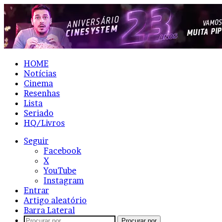
HOME
Notícias
Cinema
Resenhas
Lista
Seriado
HQ/Livros
Seguir
Facebook
X
YouTube
Instagram
Entrar
Artigo aleatório
Barra Lateral
Procurar por