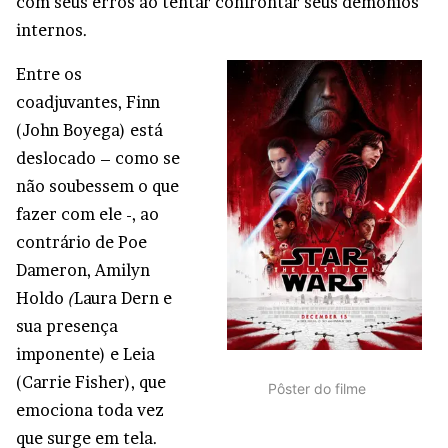
com seus erros ao tentar confrontar seus demônios
internos.
Entre os
coadjuvantes, Finn
(John Boyega) está
deslocado – como se
não soubessem o que
fazer com ele -, ao
contrário de Poe
Dameron, Amilyn
Holdo
(
Laura Dern e
sua presença
imponente) e Leia
(Carrie Fisher), que
Pôster do filme
emociona toda vez
que surge em tela.