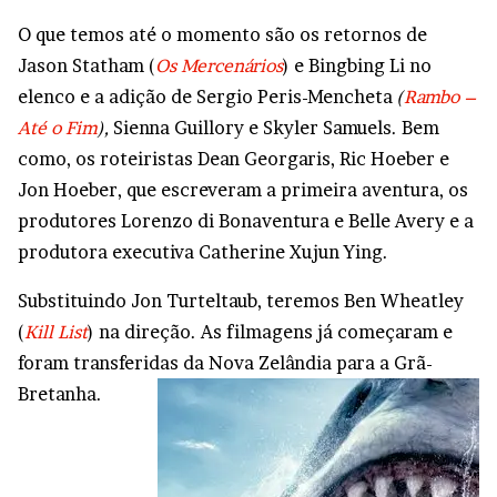
O que temos até o momento são os retornos de
Jason Statham (
Os Mercenários
) e Bingbing Li no
elenco e a adição de Sergio Peris-Mencheta
(
Rambo –
Até o Fim
),
Sienna Guillory e Skyler Samuels. Bem
como, os roteiristas Dean Georgaris, Ric Hoeber e
Jon Hoeber, que escreveram a primeira aventura, os
produtores Lorenzo di Bonaventura e Belle Avery e a
produtora executiva Catherine Xujun Ying.
Substituindo Jon Turteltaub, teremos Ben Wheatley
(
Kill List
) na direção. As filmagens já começaram e
foram transferidas da Nova Zelândia para a Grã-
Bretanha.