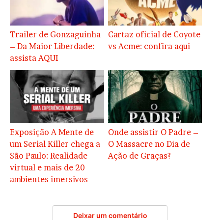
Trailer de Gonzaguinha
Cartaz oficial de Coyote
– Da Maior Liberdade:
vs Acme: confira aqui
assista AQUI
Exposição A Mente de
Onde assistir O Padre –
um Serial Killer chega a
O Massacre no Dia de
São Paulo: Realidade
Ação de Graças?
virtual e mais de 20
ambientes imersivos
Deixar um comentário