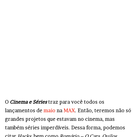
O
Cinema e Séries
traz para você todos os
lançamentos de
maio
na
MAX
. Então, teremos não só
grandes projetos que estavam no cinema, mas
também séries imperdíveis. Dessa forma, podemos
citar
Hacks
, bem como
Romário – O Cara
,
Quilos