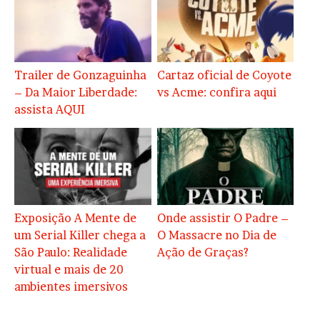
Trailer de Gonzaguinha
Cartaz oficial de Coyote
– Da Maior Liberdade:
vs Acme: confira aqui
assista AQUI
Exposição A Mente de
Onde assistir O Padre –
um Serial Killer chega a
O Massacre no Dia de
São Paulo: Realidade
Ação de Graças?
virtual e mais de 20
ambientes imersivos