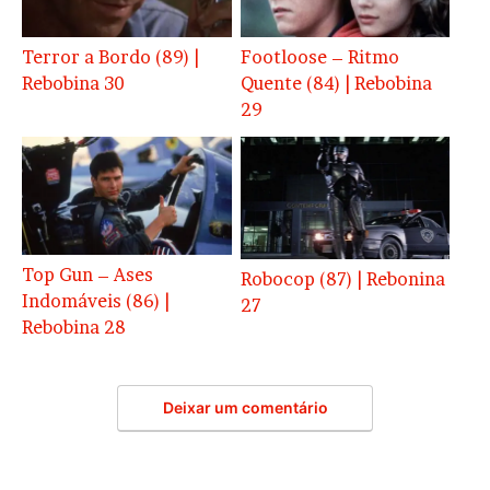
Terror a Bordo (89) |
Footloose – Ritmo
Rebobina 30
Quente (84) | Rebobina
29
Top Gun – Ases
Robocop (87) | Rebonina
Indomáveis (86) |
27
Rebobina 28
Deixar um comentário